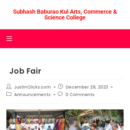
Subhash Baburao Kul Arts, Commerce &
Science College
Job Fair
JustInClicks.com
December 29, 2023
Announcements
0 Comments