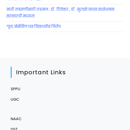
माती तपासणीसाठी तंत्रज्ञान ; डॉ . दिवेकर , डॉ . सुरवसे यांच्या संशोधनास
सरकारची मान्यता
‘फूड प्रोसेसिंग’च्या विद्यार्थ्यांचा निरोप
Important Links
SPPU
UGC
NAAC
DST