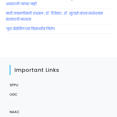
आकारली जाणार नाही.
माती तपासणीसाठी तंत्रज्ञान ; डॉ . दिवेकर , डॉ . सुरवसे यांच्या संशोधनास
सरकारची मान्यता
‘फूड प्रोसेसिंग’च्या विद्यार्थ्यांचा निरोप
Important Links
SPPU
UGC
NAAC