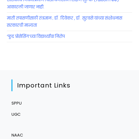
आकारली जाणार नाही.
माती तपासणीसाठी तंत्रज्ञान ; डॉ . दिवेकर , डॉ . सुरवसे यांच्या संशोधनास
सरकारची मान्यता
‘फूड प्रोसेसिंग’च्या विद्यार्थ्यांचा निरोप
Important Links
SPPU
UGC
NAAC