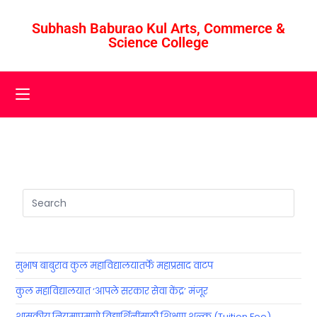
Subhash Baburao Kul Arts, Commerce &
Science College
सुभाष बाबुराव कुल महाविद्यालयातर्फे महाप्रसाद वाटप
कुल महाविद्यालयात ‘आपले सरकार सेवा केंद्र’ मंजूर
शासकीय नियमाप्रमाणे विद्यार्थिनींसाठी शिक्षण शुल्क (Tuition Fee)