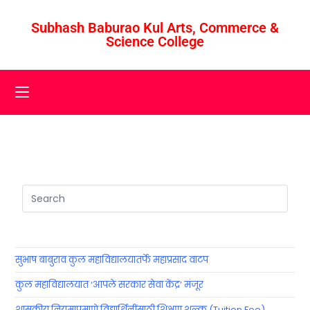
Subhash Baburao Kul Arts, Commerce &
Science College
सुभाष बाबुराव कुल महाविद्यालयातर्फे महाप्रसाद वाटप
कुल महाविद्यालयात ‘आपले सरकार सेवा केंद्र’ मंजूर
शासकीय नियमाप्रमाणे विद्यार्थिनींसाठी शिक्षण शुल्क (Tuition Fee)