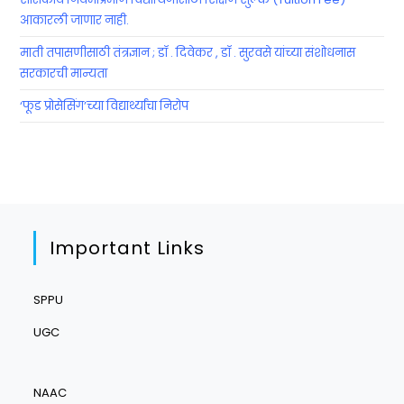
आकारली जाणार नाही.
माती तपासणीसाठी तंत्रज्ञान ; डॉ . दिवेकर , डॉ . सुरवसे यांच्या संशोधनास
सरकारची मान्यता
‘फूड प्रोसेसिंग’च्या विद्यार्थ्यांचा निरोप
Important Links
SPPU
UGC
NAAC