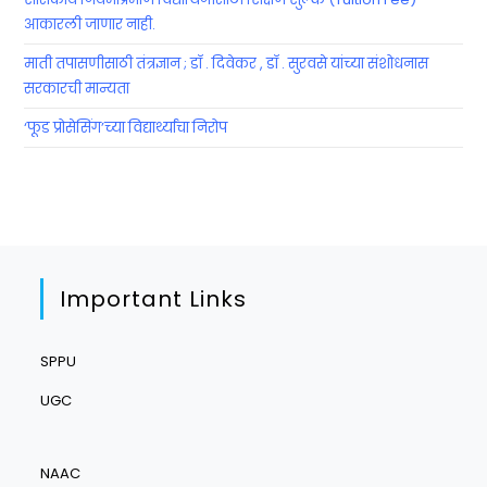
आकारली जाणार नाही.
माती तपासणीसाठी तंत्रज्ञान ; डॉ . दिवेकर , डॉ . सुरवसे यांच्या संशोधनास
सरकारची मान्यता
‘फूड प्रोसेसिंग’च्या विद्यार्थ्यांचा निरोप
Important Links
SPPU
UGC
NAAC