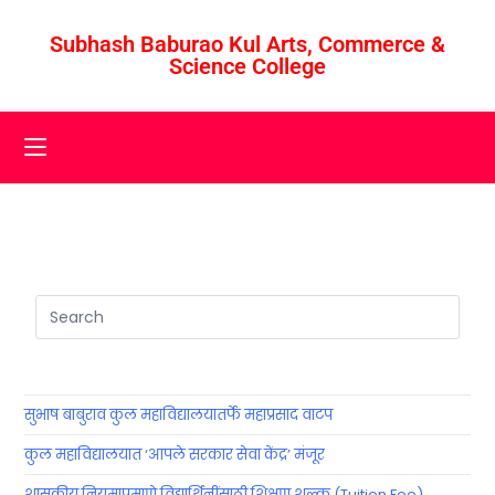
Subhash Baburao Kul Arts, Commerce &
Science College
सुभाष बाबुराव कुल महाविद्यालयातर्फे महाप्रसाद वाटप
कुल महाविद्यालयात ‘आपले सरकार सेवा केंद्र’ मंजूर
शासकीय नियमाप्रमाणे विद्यार्थिनींसाठी शिक्षण शुल्क (Tuition Fee)