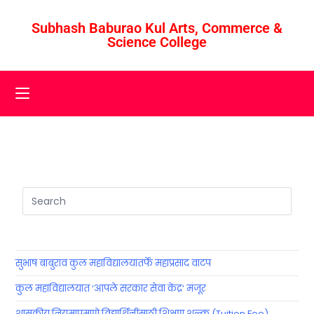
Subhash Baburao Kul Arts, Commerce &
Science College
सुभाष बाबुराव कुल महाविद्यालयातर्फे महाप्रसाद वाटप
कुल महाविद्यालयात ‘आपले सरकार सेवा केंद्र’ मंजूर
शासकीय नियमाप्रमाणे विद्यार्थिनींसाठी शिक्षण शुल्क (Tuition Fee)