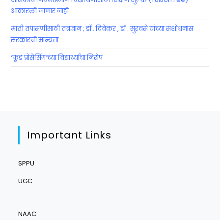
आकारली जाणार नाही.
माती तपासणीसाठी तंत्रज्ञान ; डॉ . दिवेकर , डॉ . सुरवसे यांच्या संशोधनास
सरकारची मान्यता
‘फूड प्रोसेसिंग’च्या विद्यार्थ्यांचा निरोप
Important Links
SPPU
UGC
NAAC