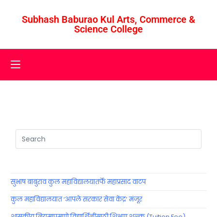
Subhash Baburao Kul Arts, Commerce &
Science College
सुभाष बाबुराव कुल महाविद्यालयातर्फे महाप्रसाद वाटप
कुल महाविद्यालयात ‘आपले सरकार सेवा केंद्र’ मंजूर
शासकीय नियमाप्रमाणे विद्यार्थिनींसाठी शिक्षण शुल्क (Tuition Fee)