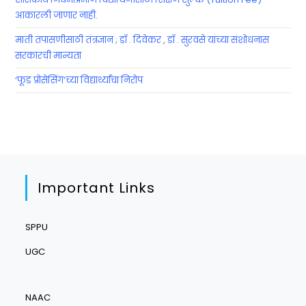
आकारली जाणार नाही.
माती तपासणीसाठी तंत्रज्ञान ; डॉ . दिवेकर , डॉ . सुरवसे यांच्या संशोधनास
सरकारची मान्यता
‘फूड प्रोसेसिंग’च्या विद्यार्थ्यांचा निरोप
Important Links
SPPU
UGC
NAAC