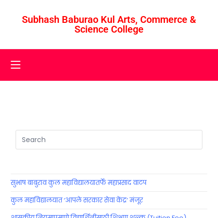
Subhash Baburao Kul Arts, Commerce &
Science College
सुभाष बाबुराव कुल महाविद्यालयातर्फे महाप्रसाद वाटप
कुल महाविद्यालयात ‘आपले सरकार सेवा केंद्र’ मंजूर
शासकीय नियमाप्रमाणे विद्यार्थिनींसाठी शिक्षण शुल्क (Tuition Fee)