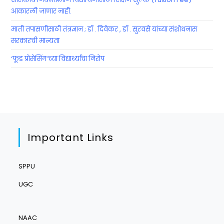
आकारली जाणार नाही.
माती तपासणीसाठी तंत्रज्ञान ; डॉ . दिवेकर , डॉ . सुरवसे यांच्या संशोधनास
सरकारची मान्यता
‘फूड प्रोसेसिंग’च्या विद्यार्थ्यांचा निरोप
Important Links
SPPU
UGC
NAAC