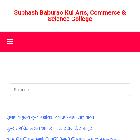
Subhash Baburao Kul Arts, Commerce &
Science College
सुभाष बाबुराव कुल महाविद्यालयातर्फे महाप्रसाद वाटप
कुल महाविद्यालयात ‘आपले सरकार सेवा केंद्र’ मंजूर
शासकीय नियमाप्रमाणे विद्यार्थिनींसाठी शिक्षण शुल्क (Tuition Fee)