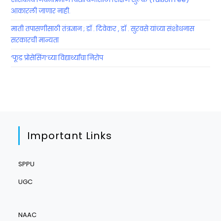
आकारली जाणार नाही.
माती तपासणीसाठी तंत्रज्ञान ; डॉ . दिवेकर , डॉ . सुरवसे यांच्या संशोधनास
सरकारची मान्यता
‘फूड प्रोसेसिंग’च्या विद्यार्थ्यांचा निरोप
Important Links
SPPU
UGC
NAAC