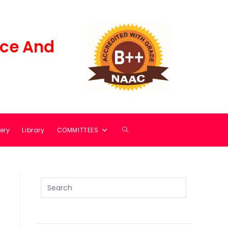
ce And
ery
Library
COMMITTEES