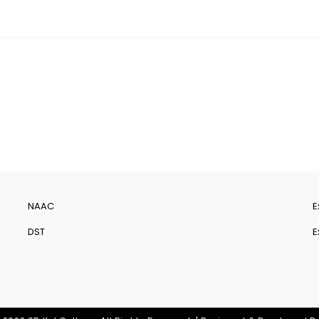
NAAC
E
DST
E