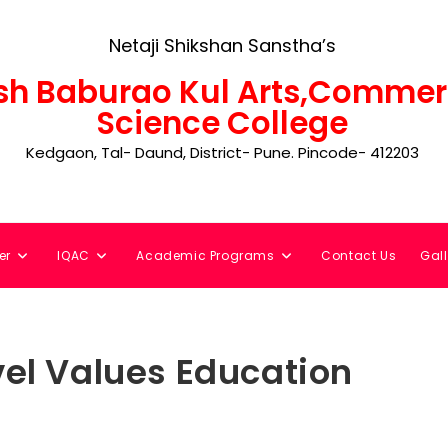
Netaji Shikshan Sanstha’s
h Baburao Kul Arts,Commer
Science College
Kedgaon, Tal- Daund, District- Pune. Pincode- 412203
er
IQAC
Academic Programs
Contact Us
Gall
el Values ​​Education