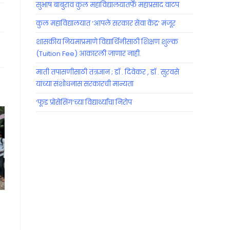
सुभाष बाबुराव कुल महाविद्यालयातर्फे महाप्रसाद वाटप
कुल महाविद्यालयात ‘आपले सरकार सेवा केंद्र’ मंजूर
शासकीय नियमाप्रमाणे विद्यार्थिनींसाठी शिक्षण शुल्क
(Tuition Fee) आकारली जाणार नाही.
माती तपासणीसाठी तंत्रज्ञान ; डॉ . दिवेकर , डॉ . सुरवसे
यांच्या संशोधनास सरकारची मान्यता
‘फूड प्रोसेसिंग’च्या विद्यार्थ्यांचा निरोप