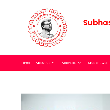
Subhas
Home
About Us
Activities
Student Corn