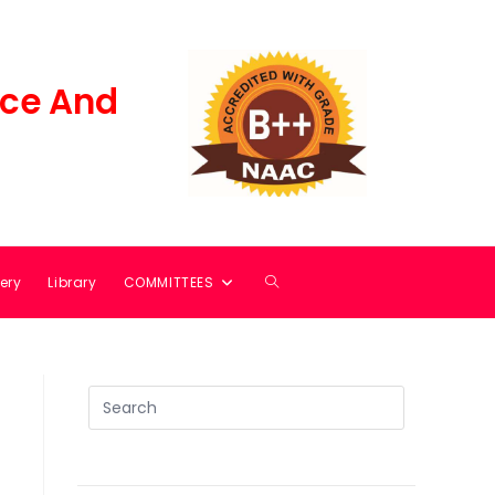
ce And
ery
Library
COMMITTEES