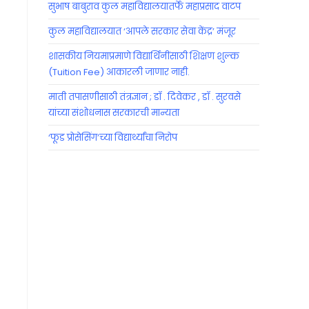
सुभाष बाबुराव कुल महाविद्यालयातर्फे महाप्रसाद वाटप
कुल महाविद्यालयात ‘आपले सरकार सेवा केंद्र’ मंजूर
शासकीय नियमाप्रमाणे विद्यार्थिनींसाठी शिक्षण शुल्क
(Tuition Fee) आकारली जाणार नाही.
माती तपासणीसाठी तंत्रज्ञान ; डॉ . दिवेकर , डॉ . सुरवसे
यांच्या संशोधनास सरकारची मान्यता
‘फूड प्रोसेसिंग’च्या विद्यार्थ्यांचा निरोप