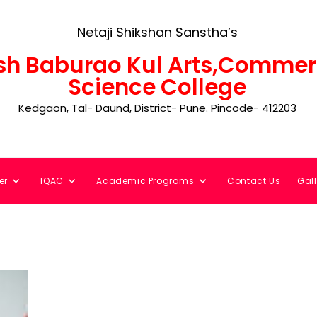
Netaji Shikshan Sanstha’s
h Baburao Kul Arts,Commer
Science College
Kedgaon, Tal- Daund, District- Pune. Pincode- 412203
er
IQAC
Academic Programs
Contact Us
Gall