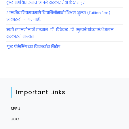
कुल महाविद्यालयात ‘आपले सरकार सेवा केंद्र’ मंजूर
शासकीय नियमाप्रमाणे विद्यार्थिनींसाठी शिक्षण शुल्क (Tuition Fee)
आकारली जाणार नाही.
माती तपासणीसाठी तंत्रज्ञान ; डॉ . दिवेकर , डॉ . सुरवसे यांच्या संशोधनास
सरकारची मान्यता
‘फूड प्रोसेसिंग’च्या विद्यार्थ्यांचा निरोप
Important Links
SPPU
UGC